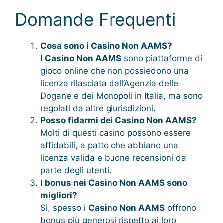
Domande Frequenti
Cosa sono i Casino Non AAMS?
I
Casino Non AAMS
sono piattaforme di
gioco online che non possiedono una
licenza rilasciata dall’Agenzia delle
Dogane e dei Monopoli in Italia, ma sono
regolati da altre giurisdizioni.
Posso fidarmi dei Casino Non AAMS?
Molti di questi casino possono essere
affidabili, a patto che abbiano una
licenza valida e buone recensioni da
parte degli utenti.
I bonus nei Casino Non AAMS sono
migliori?
Sì, spesso i
Casino Non AAMS
offrono
bonus più generosi rispetto ai loro