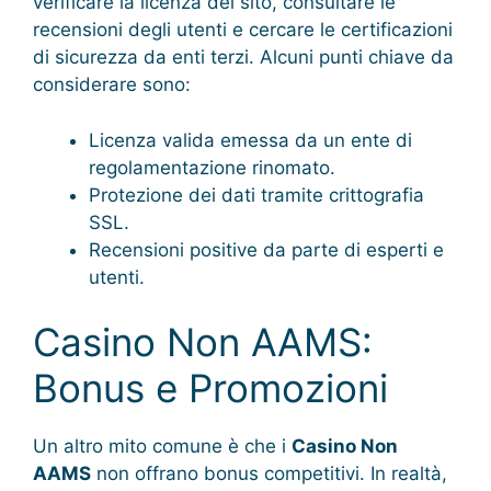
verificare la licenza del sito, consultare le
recensioni degli utenti e cercare le certificazioni
di sicurezza da enti terzi. Alcuni punti chiave da
considerare sono:
Licenza valida emessa da un ente di
regolamentazione rinomato.
Protezione dei dati tramite crittografia
SSL.
Recensioni positive da parte di esperti e
utenti.
Casino Non AAMS:
Bonus e Promozioni
Un altro mito comune è che i
Casino Non
AAMS
non offrano bonus competitivi. In realtà,