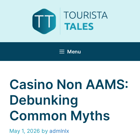
Skip
to
content
Menu
Casino Non AAMS:
Debunking
Common Myths
May 1, 2026
by
admlnlx