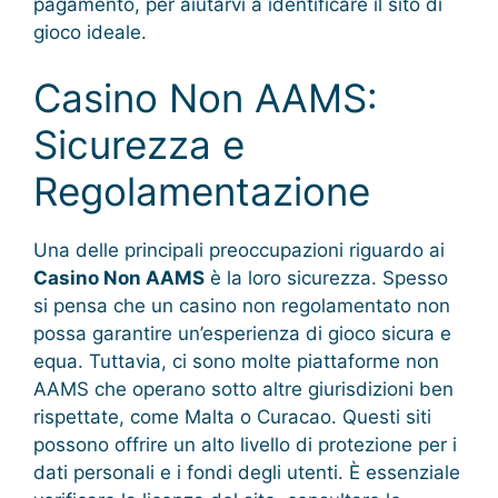
pagamento, per aiutarvi a identificare il sito di
gioco ideale.
Casino Non AAMS:
Sicurezza e
Regolamentazione
Una delle principali preoccupazioni riguardo ai
Casino Non AAMS
è la loro sicurezza. Spesso
si pensa che un casino non regolamentato non
possa garantire un’esperienza di gioco sicura e
equa. Tuttavia, ci sono molte piattaforme non
AAMS che operano sotto altre giurisdizioni ben
rispettate, come Malta o Curacao. Questi siti
possono offrire un alto livello di protezione per i
dati personali e i fondi degli utenti. È essenziale