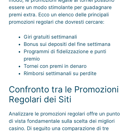
modo, le promozioni legate ai tornei possono
essere un modo stimolante per guadagnare
premi extra. Ecco un elenco delle principali
promozioni regolari che dovresti cercare:
Giri gratuiti settimanali
Bonus sui depositi del fine settimana
Programmi di fidelizzazione e punti
premio
Tornei con premi in denaro
Rimborsi settimanali su perdite
Confronto tra le Promozioni
Regolari dei Siti
Analizzare le promozioni regolari offre un punto
di vista fondamentale sulla scelta dei migliori
casino. Di seguito una comparazione di tre