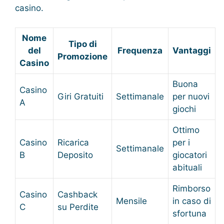
casino.
Nome
Tipo di
del
Frequenza
Vantaggi
Promozione
Casino
Buona
Casino
Giri Gratuiti
Settimanale
per nuovi
A
giochi
Ottimo
Casino
Ricarica
per i
Settimanale
B
Deposito
giocatori
abituali
Rimborso
Casino
Cashback
Mensile
in caso di
C
su Perdite
sfortuna