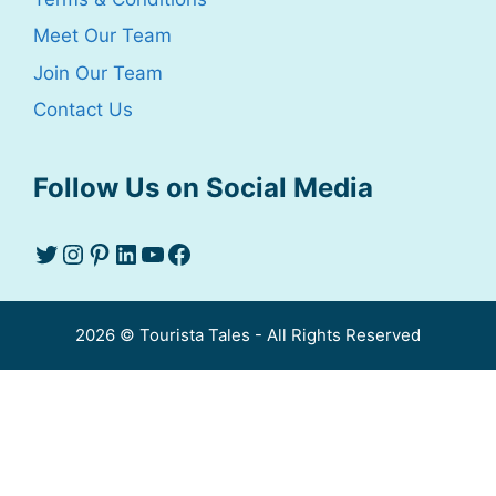
Meet Our Team
Join Our Team
Contact Us
Follow Us on Social Media
Twitter
Instagram
Pinterest
LinkedIn
YouTube
Facebook
2026 © Tourista Tales - All Rights Reserved