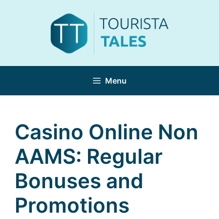
Skip
to
content
Menu
Casino Online Non
AAMS: Regular
Bonuses and
Promotions