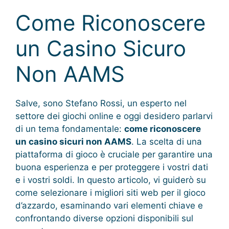
Come Riconoscere
un Casino Sicuro
Non AAMS
Salve, sono Stefano Rossi, un esperto nel
settore dei giochi online e oggi desidero parlarvi
di un tema fondamentale:
come riconoscere
un casino sicuri non AAMS
. La scelta di una
piattaforma di gioco è cruciale per garantire una
buona esperienza e per proteggere i vostri dati
e i vostri soldi. In questo articolo, vi guiderò su
come selezionare i migliori siti web per il gioco
d’azzardo, esaminando vari elementi chiave e
confrontando diverse opzioni disponibili sul