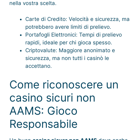
nella vostra scelta.
Carte di Credito: Velocità e sicurezza, ma
potrebbero avere limiti di prelievo.
Portafogli Elettronici: Tempi di prelievo
rapidi, ideale per chi gioca spesso.
Criptovalute: Maggiore anonimato e
sicurezza, ma non tutti i casinò le
accettano.
Come riconoscere un
casino sicuri non
AAMS: Gioco
Responsabile