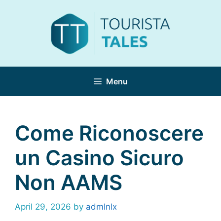
Skip
to
content
Menu
Come Riconoscere
un Casino Sicuro
Non AAMS
April 29, 2026
by
admlnlx