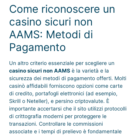
Come riconoscere un
casino sicuri non
AAMS: Metodi di
Pagamento
Un altro criterio essenziale per scegliere un
casino sicuri non AAMS
è la varietà e la
sicurezza dei metodi di pagamento offerti. Molti
casinò affidabili forniscono opzioni come carte
di credito, portafogli elettronici (ad esempio,
Skrill o Neteller), e persino criptovalute. È
importante accertarsi che il sito utilizzi protocolli
di crittografia moderni per proteggere le
transazioni. Controllare le commissioni
associate e i tempi di prelievo è fondamentale