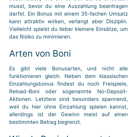
musst, bevor du eine Auszahlung beantragen
darfst. Ein Bonus mit einem 35-fachen Umsatz
kann attraktiv wirken, verlangt aber Disziplin.
Vielleicht spielst du lieber kleinere Einsätze, um
das Risiko zu minimieren.
Arten von Boni
Es gibt viele Bonusarten, und nicht alle
funktionieren gleich. Neben dem klassischen
Einzahlungsbonus findest du noch Freispiele,
Reload-Boni oder sogenannte No-Deposit-
Aktionen. Letztere sind besonders spannend,
weil du hier ohne Einzahlung spielen kannst,
allerdings ist der Gewinn meist auf einen
bestimmten Betrag begrenzt.