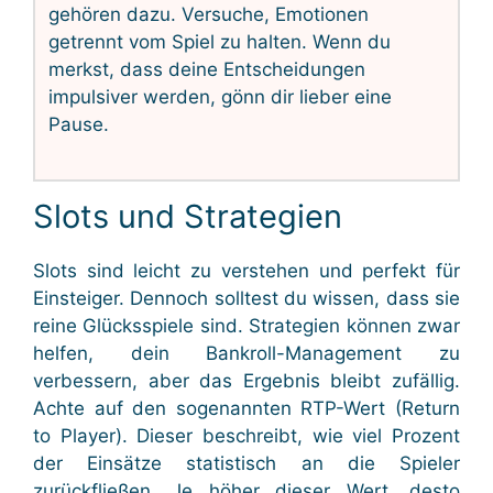
gehören dazu. Versuche, Emotionen
getrennt vom Spiel zu halten. Wenn du
merkst, dass deine Entscheidungen
impulsiver werden, gönn dir lieber eine
Pause.
Slots und Strategien
Slots sind leicht zu verstehen und perfekt für
Einsteiger. Dennoch solltest du wissen, dass sie
reine Glücksspiele sind. Strategien können zwar
helfen, dein Bankroll-Management zu
verbessern, aber das Ergebnis bleibt zufällig.
Achte auf den sogenannten RTP-Wert (Return
to Player). Dieser beschreibt, wie viel Prozent
der Einsätze statistisch an die Spieler
zurückfließen. Je höher dieser Wert, desto