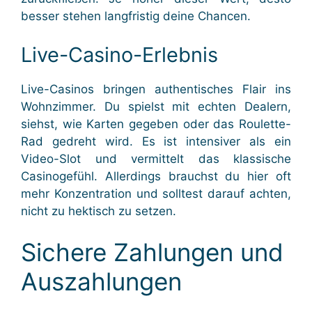
besser stehen langfristig deine Chancen.
Live-Casino-Erlebnis
Live-Casinos bringen authentisches Flair ins
Wohnzimmer. Du spielst mit echten Dealern,
siehst, wie Karten gegeben oder das Roulette-
Rad gedreht wird. Es ist intensiver als ein
Video-Slot und vermittelt das klassische
Casinogefühl. Allerdings brauchst du hier oft
mehr Konzentration und solltest darauf achten,
nicht zu hektisch zu setzen.
Sichere Zahlungen und
Auszahlungen