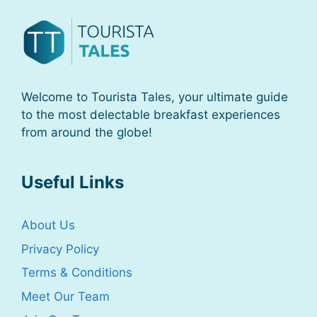
Welcome to Tourista Tales, your ultimate guide
to the most delectable breakfast experiences
from around the globe!
Useful Links
About Us
Privacy Policy
Terms & Conditions
Meet Our Team