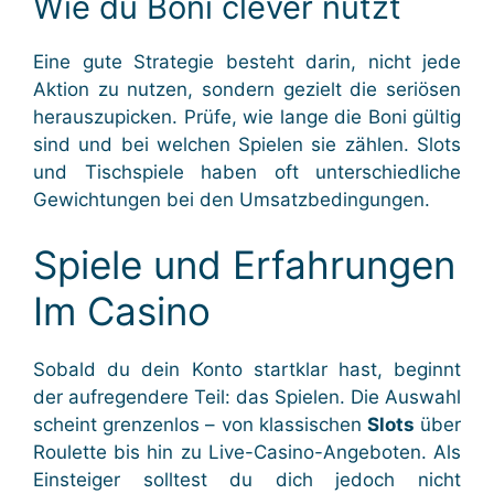
Wie du Boni clever nutzt
Eine gute Strategie besteht darin, nicht jede
Aktion zu nutzen, sondern gezielt die seriösen
herauszupicken. Prüfe, wie lange die Boni gültig
sind und bei welchen Spielen sie zählen. Slots
und Tischspiele haben oft unterschiedliche
Gewichtungen bei den Umsatzbedingungen.
Spiele und Erfahrungen
Im Casino
Sobald du dein Konto startklar hast, beginnt
der aufregendere Teil: das Spielen. Die Auswahl
scheint grenzenlos – von klassischen
Slots
über
Roulette bis hin zu Live-Casino-Angeboten. Als
Einsteiger solltest du dich jedoch nicht