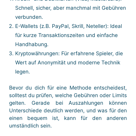
Schnell, sicher, aber manchmal mit Gebühren
verbunden.
E-Wallets (z.B. PayPal, Skrill, Neteller): Ideal
für kurze Transaktionszeiten und einfache
Handhabung.
Kryptowährungen: Für erfahrene Spieler, die
Wert auf Anonymität und moderne Technik
legen.
Bevor du dich für eine Methode entscheidest,
solltest du prüfen, welche Gebühren oder Limits
gelten. Gerade bei Auszahlungen können
Unterschiede deutlich werden, und was für den
einen bequem ist, kann für den anderen
umständlich sein.