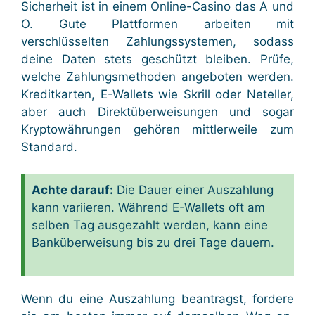
Sicherheit ist in einem Online-Casino das A und
O. Gute Plattformen arbeiten mit
verschlüsselten Zahlungssystemen, sodass
deine Daten stets geschützt bleiben. Prüfe,
welche Zahlungsmethoden angeboten werden.
Kreditkarten, E-Wallets wie Skrill oder Neteller,
aber auch Direktüberweisungen und sogar
Kryptowährungen gehören mittlerweile zum
Standard.
Achte darauf:
Die Dauer einer Auszahlung
kann variieren. Während E-Wallets oft am
selben Tag ausgezahlt werden, kann eine
Banküberweisung bis zu drei Tage dauern.
Wenn du eine Auszahlung beantragst, fordere