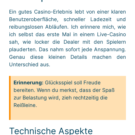
Ein gutes Casino-Erlebnis lebt von einer klaren
Benutzeroberfläche, schneller Ladezeit und
reibungslosen Abläufen. Ich erinnere mich, wie
ich selbst das erste Mal in einem Live-Casino
sah, wie locker die Dealer mit den Spielern
plauderten. Das nahm sofort jede Anspannung.
Genau diese kleinen Details machen den
Unterschied aus.
Erinnerung:
Glücksspiel soll Freude
bereiten. Wenn du merkst, dass der Spaß
zur Belastung wird, zieh rechtzeitig die
Reißleine.
Technische Aspekte