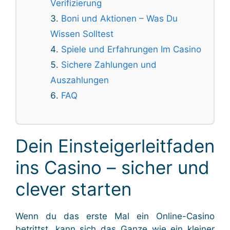
Verifizierung
Boni und Aktionen – Was Du
Wissen Solltest
Spiele und Erfahrungen Im Casino
Sichere Zahlungen und
Auszahlungen
FAQ
Dein Einsteigerleitfaden
ins Casino – sicher und
clever starten
Wenn du das erste Mal ein Online-Casino
betrittst, kann sich das Ganze wie ein kleiner