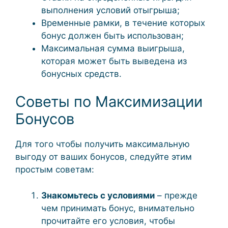
выполнения условий отыгрыша;
Временные рамки, в течение которых
бонус должен быть использован;
Максимальная сумма выигрыша,
которая может быть выведена из
бонусных средств.
Советы по Максимизации
Бонусов
Для того чтобы получить максимальную
выгоду от ваших бонусов, следуйте этим
простым советам:
Знакомьтесь с условиями
– прежде
чем принимать бонус, внимательно
прочитайте его условия, чтобы