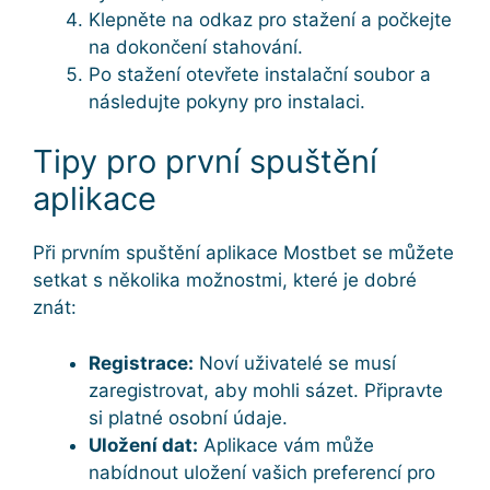
Klepněte na odkaz pro stažení a počkejte
na dokončení stahování.
Po stažení otevřete instalační soubor a
následujte pokyny pro instalaci.
Tipy pro první spuštění
aplikace
Při prvním spuštění aplikace Mostbet se můžete
setkat s několika možnostmi, které je dobré
znát:
Registrace:
Noví uživatelé se musí
zaregistrovat, aby mohli sázet. Připravte
si platné osobní údaje.
Uložení dat:
Aplikace vám může
nabídnout uložení vašich preferencí pro