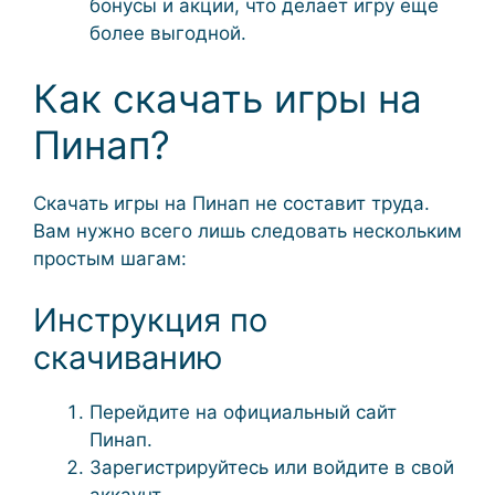
бонусы и акции, что делает игру еще
более выгодной.
Как скачать игры на
Пинап?
Скачать игры на Пинап не составит труда.
Вам нужно всего лишь следовать нескольким
простым шагам:
Инструкция по
скачиванию
Перейдите на официальный сайт
Пинап.
Зарегистрируйтесь или войдите в свой
аккаунт.