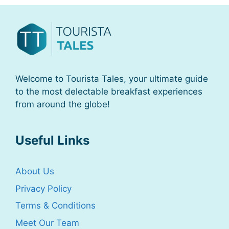
Welcome to Tourista Tales, your ultimate guide
to the most delectable breakfast experiences
from around the globe!
Useful Links
About Us
Privacy Policy
Terms & Conditions
Meet Our Team