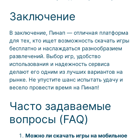
Заключение
В заключение, Пинап — отличная платформа
для тех, кто ищет возможность скачать игры
бесплатно и наслаждаться разнообразием
развлечений. Выбор игр, удобство
использования и надежность сервиса
делают его одним из лучших вариантов на
рынке. Не упустите шанс испытать удачу и
весело провести время на Пинап!
Часто задаваемые
вопросы (FAQ)
Можно ли скачать игры на мобильное