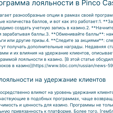
ограмма лояльности в Pinco Ca
лагает разнообразные опции в рамках своей програ
е количества баллов, и вот как это работает:1. **З
одимо создать учетную запись в казино.2. **Начните
 и зарабатывая баллы.3. **Обменивайте баллы**: н
ьги или другие призы.4. **Следите за акциями**: с
гут получать дополнительные награды. Недавняя ст
амм и их влияния на удержание клиентов, описыва
раммой лояльности в казино. [В этой статье обсуди
оков в казино](https://www.bbc.com/russian/news-59
лояльности на удержание клиентов
осредственно влияют на уровень удержания клиент
участвующие в подобных программах, чаще возвраща
ачимость и ценность для казино. Программы не толь
ную привязанность к платформе. Более того, [гемб