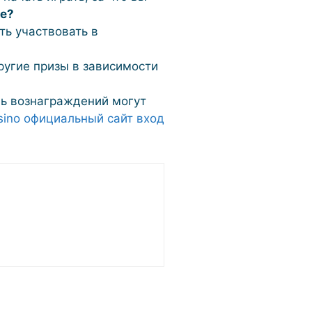
ме?
ь участвовать в
угие призы в зависимости
нь вознаграждений могут
asino официальный сайт вход