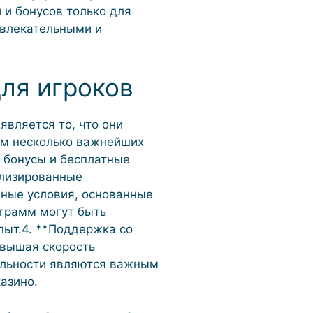
 и бонусов только для
ивлекательными и
ля игроков
является то, что они
им несколько важнейших
ь бонусы и бесплатные
ализированные
ные условия, основанные
ограмм могут быть
пыт.4. **Поддержка со
овышая скорость
яльности являются важным
азино.