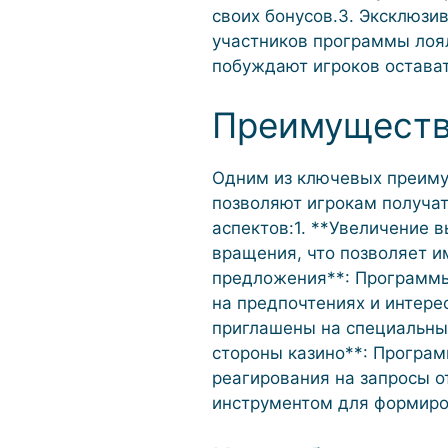
своих бонусов.3. Эксклюзи
участников программы лоя
побуждают игроков остава
Преимуществ
Одним из ключевых преимущ
позволяют игрокам получат
аспектов:1. **Увеличение 
вращения, что позволяет и
предложения**: Программы
на предпочтениях и интере
приглашены на специальные
стороны казино**: Програм
реагирования на запросы 
инструментом для формиро