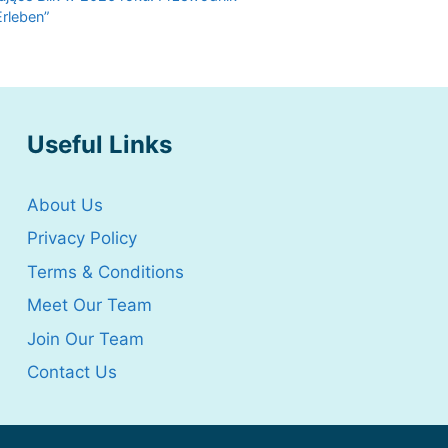
rleben”
Useful Links
About Us
Privacy Policy
Terms & Conditions
Meet Our Team
Join Our Team
Contact Us