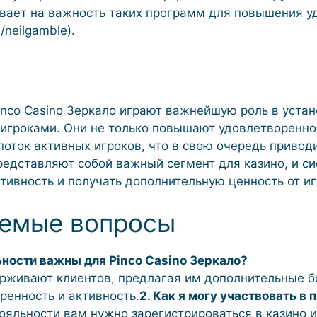
ывает на важность таких программ для повышения у
m/neilgamble).
nco Casino Зеркало играют важнейшую роль в уста
игроками. Они не только повышают удовлетвореннос
оток активных игроков, что в свою очередь приво
редставляют собой важный сегмент для казино, и 
тивность и получать дополнительную ценность от иг
аемые вопросы
ьности важны для Pinco Casino Зеркало?
рживают клиентов, предлагая им дополнительные б
ренность и активность.
2. Как я могу участвовать в
яльности вам нужно зарегистрироваться в казино и 