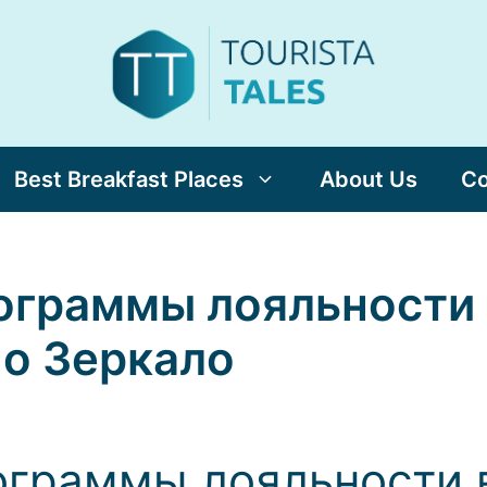
Best Breakfast Places
About Us
Co
ограммы лояльности
no Зеркало
ограммы лояльности 