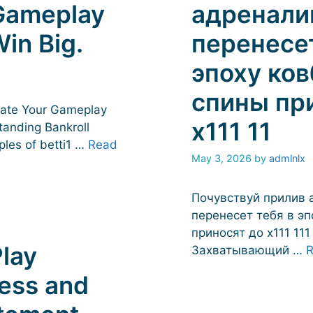
 Gameplay
адренали
Win Big.
перенесет
эпоху ков
спины пр
evate Your Gameplay
x111 11
tanding Bankroll
les of betti1 …
Read
May 3, 2026
by
admlnlx
Почувствуй прилив 
перенесет тебя в эп
приносят до x111 111
Play
Захватывающий …
R
ess and