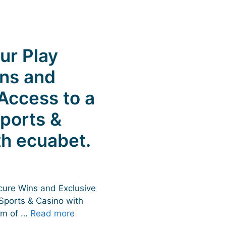
ur Play
ns and
Access to a
Sports &
th ecuabet.
cure Wins and Exclusive
Sports & Casino with
um of …
Read more