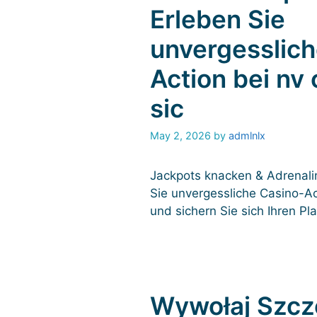
Erleben Sie
unvergesslich
Action bei nv
sic
May 2, 2026
by
admlnlx
Jackpots knacken & Adrenali
Sie unvergessliche Casino-Ac
und sichern Sie sich Ihren Pl
Wywołaj Szcz