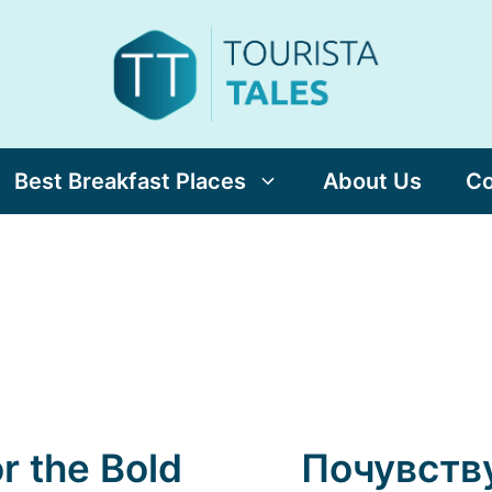
Best Breakfast Places
About Us
Co
r the Bold
Почувств