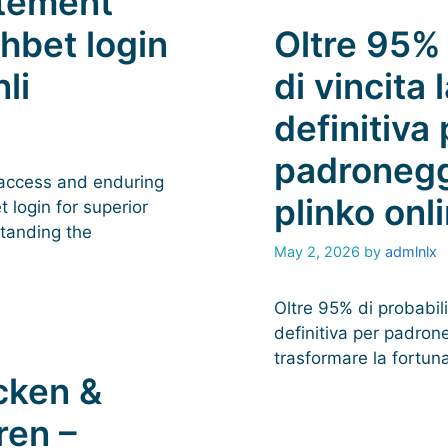
itement
hbet login
Oltre 95% 
li
di vincita 
definitiva
padroneggi
 access and enduring
plinko onli
 login for superior
tanding the
May 2, 2026
by
admlnlx
Oltre 95% di probabili
definitiva per padrone
trasformare la fortun
cken &
ren –