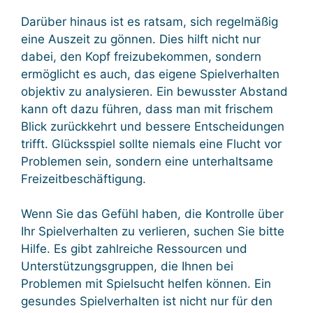
Darüber hinaus ist es ratsam, sich regelmäßig
eine Auszeit zu gönnen. Dies hilft nicht nur
dabei, den Kopf freizubekommen, sondern
ermöglicht es auch, das eigene Spielverhalten
objektiv zu analysieren. Ein bewusster Abstand
kann oft dazu führen, dass man mit frischem
Blick zurückkehrt und bessere Entscheidungen
trifft. Glücksspiel sollte niemals eine Flucht vor
Problemen sein, sondern eine unterhaltsame
Freizeitbeschäftigung.
Wenn Sie das Gefühl haben, die Kontrolle über
Ihr Spielverhalten zu verlieren, suchen Sie bitte
Hilfe. Es gibt zahlreiche Ressourcen und
Unterstützungsgruppen, die Ihnen bei
Problemen mit Spielsucht helfen können. Ein
gesundes Spielverhalten ist nicht nur für den