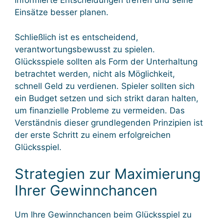
informierte Entscheidungen treffen und seine
Einsätze besser planen.
Schließlich ist es entscheidend,
verantwortungsbewusst zu spielen.
Glücksspiele sollten als Form der Unterhaltung
betrachtet werden, nicht als Möglichkeit,
schnell Geld zu verdienen. Spieler sollten sich
ein Budget setzen und sich strikt daran halten,
um finanzielle Probleme zu vermeiden. Das
Verständnis dieser grundlegenden Prinzipien ist
der erste Schritt zu einem erfolgreichen
Glücksspiel.
Strategien zur Maximierung
Ihrer Gewinnchancen
Um Ihre Gewinnchancen beim Glücksspiel zu