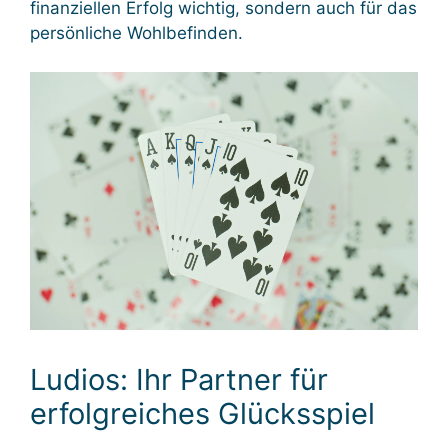
finanziellen Erfolg wichtig, sondern auch für das
persönliche Wohlbefinden.
Ludios: Ihr Partner für
erfolgreiches Glücksspiel