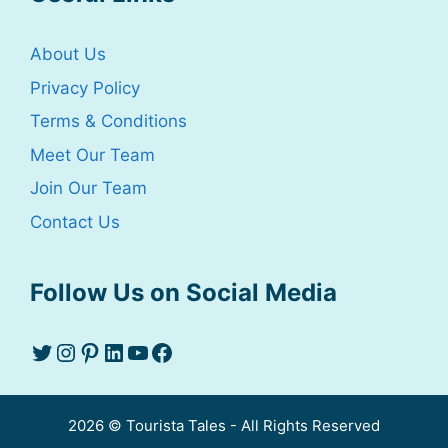
About Us
Privacy Policy
Terms & Conditions
Meet Our Team
Join Our Team
Contact Us
Follow Us on Social Media
Twitter
Instagram
Pinterest
LinkedIn
YouTube
Facebook
2026 © Tourista Tales - All Rights Reserved