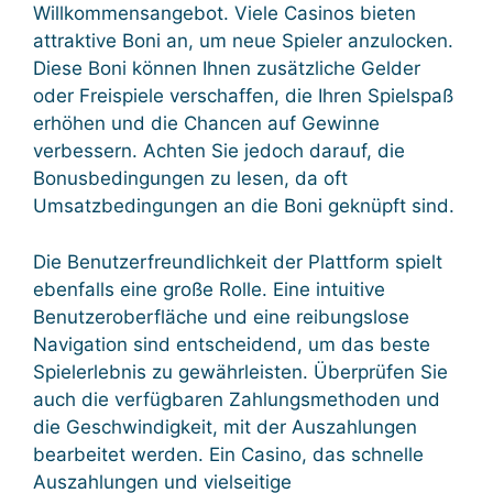
Willkommensangebot. Viele Casinos bieten
attraktive Boni an, um neue Spieler anzulocken.
Diese Boni können Ihnen zusätzliche Gelder
oder Freispiele verschaffen, die Ihren Spielspaß
erhöhen und die Chancen auf Gewinne
verbessern. Achten Sie jedoch darauf, die
Bonusbedingungen zu lesen, da oft
Umsatzbedingungen an die Boni geknüpft sind.
Die Benutzerfreundlichkeit der Plattform spielt
ebenfalls eine große Rolle. Eine intuitive
Benutzeroberfläche und eine reibungslose
Navigation sind entscheidend, um das beste
Spielerlebnis zu gewährleisten. Überprüfen Sie
auch die verfügbaren Zahlungsmethoden und
die Geschwindigkeit, mit der Auszahlungen
bearbeitet werden. Ein Casino, das schnelle
Auszahlungen und vielseitige