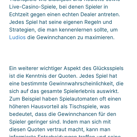
Live-Casino-Spiele, bei denen Spieler in
Echtzeit gegen einen echten Dealer antreten.
Jedes Spiel hat seine eigenen Regeln und
Strategien, die man kennenlernen sollte, um
Ludios
die Gewinnchancen zu maximieren.
Ein weiterer wichtiger Aspekt des Glücksspiels
ist die Kenntnis der Quoten. Jedes Spiel hat
eine bestimmte Gewinnwahrscheinlichkeit, die
sich auf das gesamte Spielerlebnis auswirkt.
Zum Beispiel haben Spielautomaten oft einen
höheren Hausvorteil als Tischspiele, was
bedeutet, dass die Gewinnchancen für den
Spieler geringer sind. Indem man sich mit
diesen Quoten vertraut macht, kann man