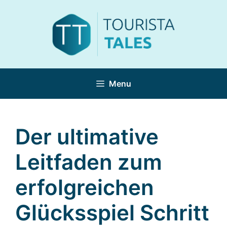
Skip
to
content
Menu
Der ultimative
Leitfaden zum
erfolgreichen
Glücksspiel Schritt