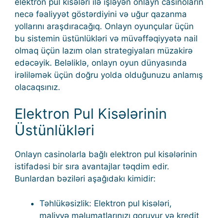
elektron pul kisələri ilə işləyən onlayn casinoların
necə fəaliyyət göstərdiyini və uğur qazanma
yollarını araşdıracağıq. Onlayn oyunçular üçün
bu sistemin üstünlükləri və müvəffəqiyyətə nail
olmaq üçün lazım olan strategiyaları müzakirə
edəcəyik. Beləliklə, onlayn oyun dünyasında
irəliləmək üçün doğru yolda olduğunuzu anlamış
olacaqsınız.
Elektron Pul Kisələrinin
Üstünlükləri
Onlayn casinolarla bağlı elektron pul kisələrinin
istifadəsi bir sıra avantajlar təqdim edir.
Bunlardan bəziləri aşağıdakı kimidir:
Təhlükəsizlik: Elektron pul kisələri,
maliyyə məlumatlarınızı qoruyur və kredit