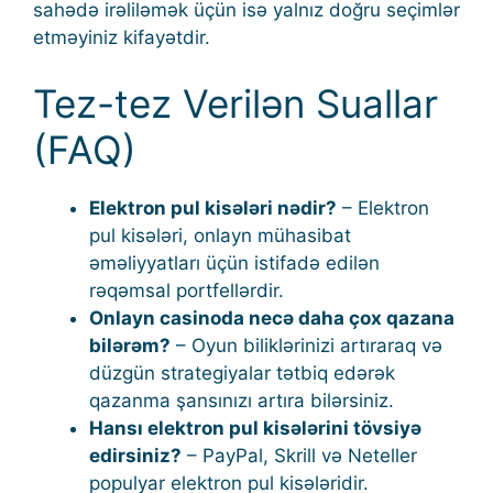
sahədə irəliləmək üçün isə yalnız doğru seçimlər
etməyiniz kifayətdir.
Tez-tez Verilən Suallar
(FAQ)
Elektron pul kisələri nədir?
– Elektron
pul kisələri, onlayn mühasibat
əməliyyatları üçün istifadə edilən
rəqəmsal portfellərdir.
Onlayn casinoda necə daha çox qazana
bilərəm?
– Oyun biliklərinizi artıraraq və
düzgün strategiyalar tətbiq edərək
qazanma şansınızı artıra bilərsiniz.
Hansı elektron pul kisələrini tövsiyə
edirsiniz?
– PayPal, Skrill və Neteller
populyar elektron pul kisələridir.