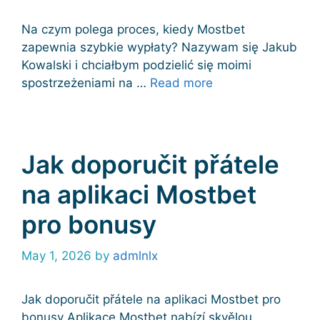
Na czym polega proces, kiedy Mostbet
zapewnia szybkie wypłaty? Nazywam się Jakub
Kowalski i chciałbym podzielić się moimi
spostrzeżeniami na …
Read more
Jak doporučit přátele
na aplikaci Mostbet
pro bonusy
May 1, 2026
by
admlnlx
Jak doporučit přátele na aplikaci Mostbet pro
bonusy Aplikace Mostbet nabízí skvělou