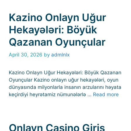
Kazino Onlayn Uğur
Hekayələri: Böyük
Qazanan Oyunçular
April 30, 2026
by
admlnlx
Kazino Onlayn Uğur Hekayələri: Böyük Qazanan
Oyunçular Kazino onlayn uğur hekayələri, oyun
dünyasında milyonlarla insanın arzularını həyata
keçirdiyi heyrətamiz nümunələrlə …
Read more
Onlayn Casino Giriş