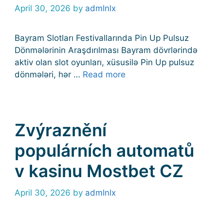
April 30, 2026
by
admlnlx
Bayram Slotları Festivallarında Pin Up Pulsuz
Dönmələrinin Araşdırılması Bayram dövrlərində
aktiv olan slot oyunları, xüsusilə Pin Up pulsuz
dönmələri, hər …
Read more
Zvýraznění
populárních automatů
v kasinu Mostbet CZ
April 30, 2026
by
admlnlx