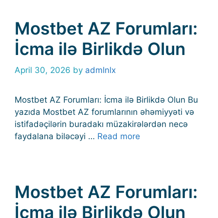
Mostbet AZ Forumları:
İcma ilə Birlikdə Olun
April 30, 2026
by
admlnlx
Mostbet AZ Forumları: İcma ilə Birlikdə Olun Bu
yazıda Mostbet AZ forumlarının əhəmiyyəti və
istifadəçilərin buradakı müzakirələrdən necə
faydalana biləcəyi …
Read more
Mostbet AZ Forumları:
İcma ilə Birlikdə Olun