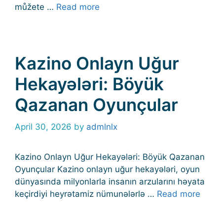
můžete …
Read more
Kazino Onlayn Uğur
Hekayələri: Böyük
Qazanan Oyunçular
April 30, 2026
by
admlnlx
Kazino Onlayn Uğur Hekayələri: Böyük Qazanan
Oyunçular Kazino onlayn uğur hekayələri, oyun
dünyasında milyonlarla insanın arzularını həyata
keçirdiyi heyrətamiz nümunələrlə …
Read more