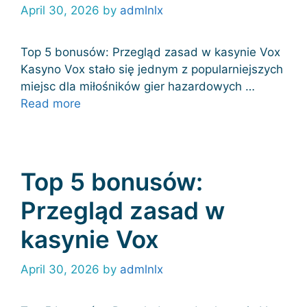
April 30, 2026
by
admlnlx
Top 5 bonusów: Przegląd zasad w kasynie Vox
Kasyno Vox stało się jednym z popularniejszych
miejsc dla miłośników gier hazardowych …
Read more
Top 5 bonusów:
Przegląd zasad w
kasynie Vox
April 30, 2026
by
admlnlx