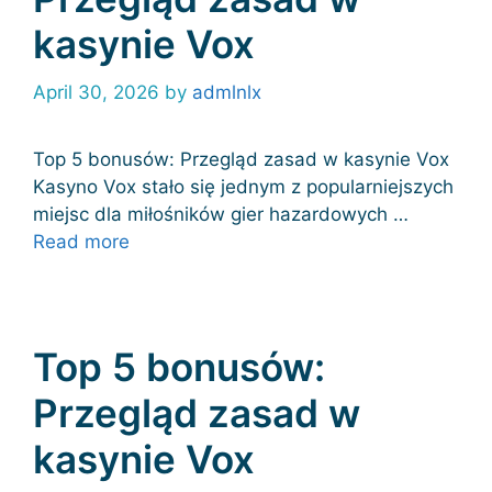
kasynie Vox
April 30, 2026
by
admlnlx
Top 5 bonusów: Przegląd zasad w kasynie Vox
Kasyno Vox stało się jednym z popularniejszych
miejsc dla miłośników gier hazardowych …
Read more
Top 5 bonusów:
Przegląd zasad w
kasynie Vox