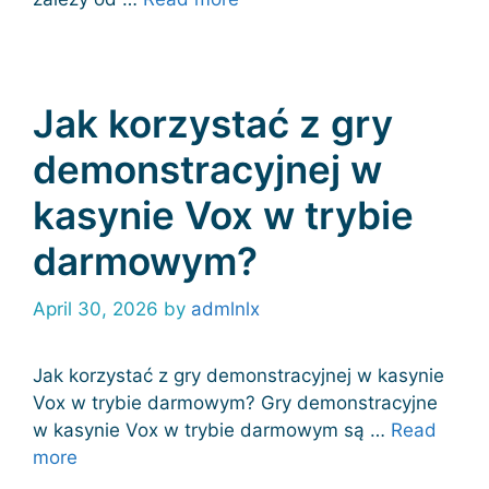
Jak korzystać z gry
demonstracyjnej w
kasynie Vox w trybie
darmowym?
April 30, 2026
by
admlnlx
Jak korzystać z gry demonstracyjnej w kasynie
Vox w trybie darmowym? Gry demonstracyjne
w kasynie Vox w trybie darmowym są …
Read
more