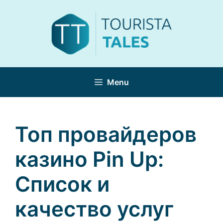
Skip
to
content
Menu
Топ провайдеров
казино Pin Up:
Список и
качество услуг