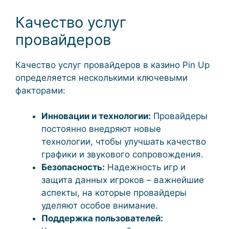
Качество услуг
провайдеров
Качество услуг провайдеров в казино Pin Up
определяется несколькими ключевыми
факторами:
Инновации и технологии:
Провайдеры
постоянно внедряют новые
технологии, чтобы улучшать качество
графики и звукового сопровождения.
Безопасность:
Надежность игр и
защита данных игроков – важнейшие
аспекты, на которые провайдеры
уделяют особое внимание.
Поддержка пользователей: