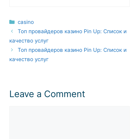
Categories
casino
Топ провайдеров казино Pin Up: Список и
качество услуг
Топ провайдеров казино Pin Up: Список и
качество услуг
Leave a Comment
Comment