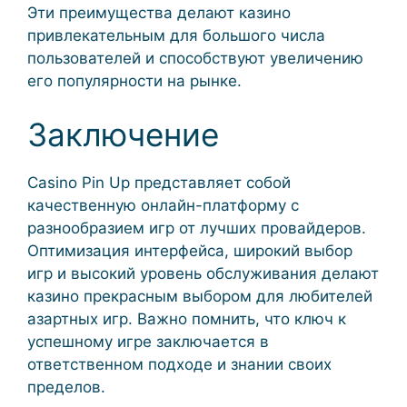
Эти преимущества делают казино
привлекательным для большого числа
пользователей и способствуют увеличению
его популярности на рынке.
Заключение
Casino Pin Up представляет собой
качественную онлайн-платформу с
разнообразием игр от лучших провайдеров.
Оптимизация интерфейса, широкий выбор
игр и высокий уровень обслуживания делают
казино прекрасным выбором для любителей
азартных игр. Важно помнить, что ключ к
успешному игре заключается в
ответственном подходе и знании своих
пределов.