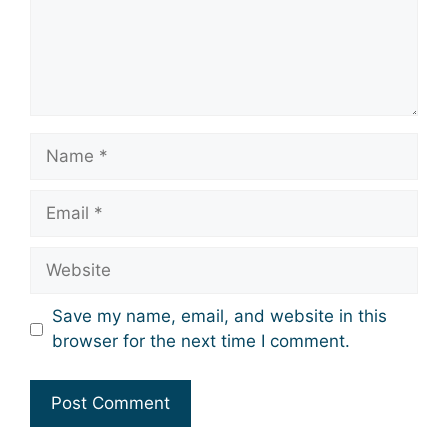
Name
Email
Website
Save my name, email, and website in this
browser for the next time I comment.