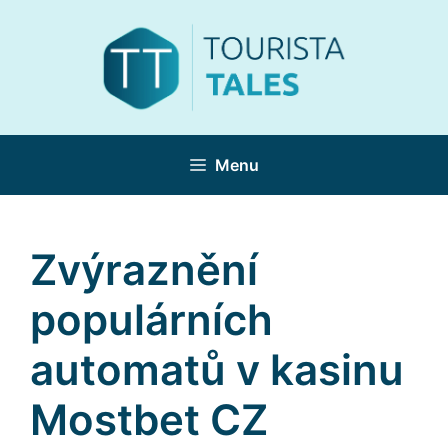
Skip
to
content
Menu
Zvýraznění
populárních
automatů v kasinu
Mostbet CZ