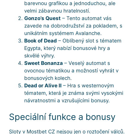
barevnou grafikou a jednoduchou, ale
velmi zábavnou hratelností.
Gonzo’s Quest
– Tento automat vás
zavede na dobrodružství za pokladem, s
unikátním systémem Avalanche.
Book of Dead
– Oblíbený slot s tématem
Egypta, který nabízí bonusové hry a
skvělé výhry.
Sweet Bonanza
– Veselý automat s
ovocnou tématikou a možností vyhrát v
bonusových kolech.
Dead or Alive II
– Hra s westernovým
tématem, která je známa svými vysokými
návratnostmi a vzrušujícími bonusy.
Speciální funkce a bonusy
Sloty v Mostbet CZ nejsou jen o roztočení válců.