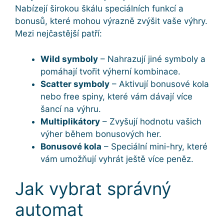
Nabízejí širokou škálu speciálních funkcí a
bonusů, které mohou výrazně zvýšit vaše výhry.
Mezi nejčastější patří:
Wild symboly
– Nahrazují jiné symboly a
pomáhají tvořit výherní kombinace.
Scatter symboly
– Aktivují bonusové kola
nebo free spiny, které vám dávají více
šancí na výhru.
Multiplikátory
– Zvyšují hodnotu vašich
výher během bonusových her.
Bonusové kola
– Speciální mini-hry, které
vám umožňují vyhrát ještě více peněz.
Jak vybrat správný
automat