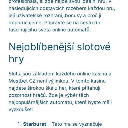
profesionála, si zde najde svou ideální hru. V
následujících odstavcích rozebere každou hru,
její uživatelské rozhraní, bonusy a proč ji
doporučujeme. Připravte se na cestu do
fascinujícího světa online automatů!
Nejoblíbenější slotové
hry
Slots jsou základem každého online kasina a
Mostbet CZ není výjimkou. V tomto kasinu
najdete širokou škálu her, které přitahují
pozornost hráčů. Zde je výběr těch
nejpopulárnějších automatů, které byste měli
vyzkoušet:
Starburst
– Tato hra se vyznačuje