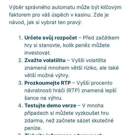
Výběr správného automatu může být klíčovým
faktorem pro váš úspěch v kasinu. Zde je
návod, jak si vybrat ten pravý:
Určete svůj rozpočet
– Před začátkem
hry si stanovte, kolik peněz můžete
investovat.
Zvažte volatilitu
– Vyšší volatilita
znamená mnohem větší riziko, ale také
větší možné výhry.
Prozkoumejte RTP
– Vyšší procento
návratnosti hráči (RTP) znamená lepší
šance na výhru.
Testujte demo verze
– V mnoha
případech si můžete vyzkoušet hru
zdarma, než začnete sázet skutečné
peníze.