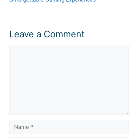
Leave a Comment
Comment
Name