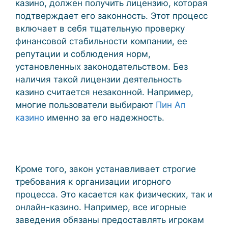
казино, должен получить лицензию, которая
подтверждает его законность. Этот процесс
включает в себя тщательную проверку
финансовой стабильности компании, ее
репутации и соблюдения норм,
установленных законодательством. Без
наличия такой лицензии деятельность
казино считается незаконной. Например,
многие пользователи выбирают
Пин Ап
казино
именно за его надежность.
Кроме того, закон устанавливает строгие
требования к организации игорного
процесса. Это касается как физических, так и
онлайн-казино. Например, все игорные
заведения обязаны предоставлять игрокам