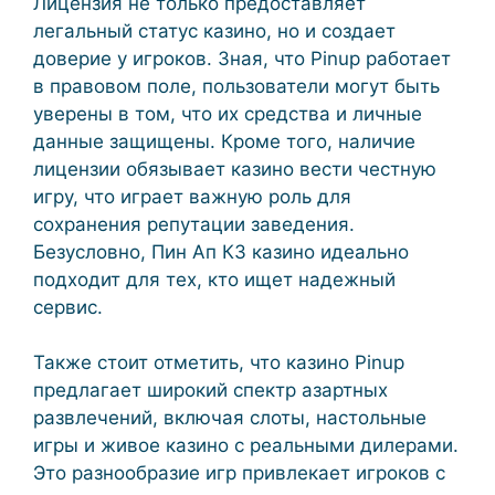
Лицензия не только предоставляет
легальный статус казино, но и создает
доверие у игроков. Зная, что Pinup работает
в правовом поле, пользователи могут быть
уверены в том, что их средства и личные
данные защищены. Кроме того, наличие
лицензии обязывает казино вести честную
игру, что играет важную роль для
сохранения репутации заведения.
Безусловно, Пин Ап КЗ казино идеально
подходит для тех, кто ищет надежный
сервис.
Также стоит отметить, что казино Pinup
предлагает широкий спектр азартных
развлечений, включая слоты, настольные
игры и живое казино с реальными дилерами.
Это разнообразие игр привлекает игроков с