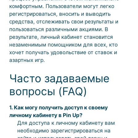
комфортным. Пользователи могут легко
регистрироваться, вносить и выводить
средства, отслеживать свои результаты и
пользоваться различными акциями. В
результате, личный кабинет становится
незаменимым помощником для всех, кто
хочет получать удовольствие от ставок и
азартных игр.
Часто задаваемые
вопросы (FAQ)
1. Как могу получить доступ к своему
личному кабинету в Pin Up?
Для доступа к личному кабинету вам
необходимо зарегистрироваться на