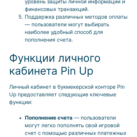
уровень защиты личной информации и
финансовых транзакций.
Поддержка различных методов оплаты
— пользователи могут выбирать
наиболее удобный способ для
пополнения счета.
Функции личного
кабинета Pin Up
Личный кабинет в букмекерской конторе Pin
Up предоставляет следующие ключевые
функции:
Пополнение счета
— пользователи
могут легко пополнять свой игровой
счет с помощью различных платежных