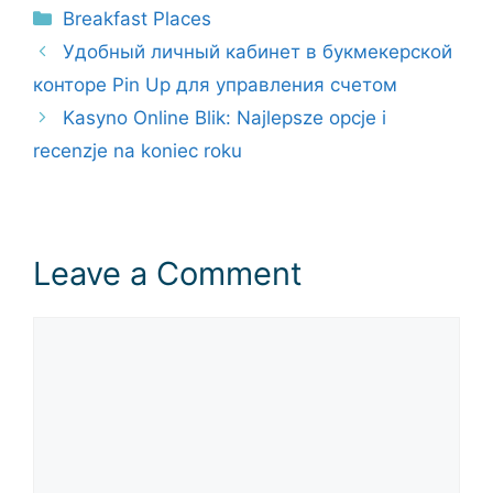
Categories
Breakfast Places
Удобный личный кабинет в букмекерской
конторе Pin Up для управления счетом
Kasyno Online Blik: Najlepsze opcje i
recenzje na koniec roku
Leave a Comment
Comment