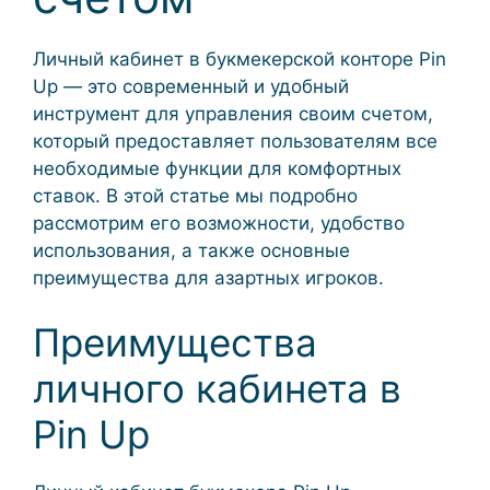
Личный кабинет в букмекерской конторе Pin
Up — это современный и удобный
инструмент для управления своим счетом,
который предоставляет пользователям все
необходимые функции для комфортных
ставок. В этой статье мы подробно
рассмотрим его возможности, удобство
использования, а также основные
преимущества для азартных игроков.
Преимущества
личного кабинета в
Pin Up