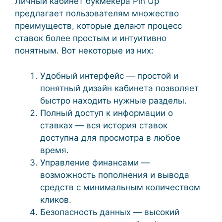
Личный кабинет букмекера Pin Up
предлагает пользователям множество
преимуществ, которые делают процесс
ставок более простым и интуитивно
понятным. Вот некоторые из них:
Удобный интерфейс — простой и
понятный дизайн кабинета позволяет
быстро находить нужные разделы.
Полный доступ к информации о
ставках — вся история ставок
доступна для просмотра в любое
время.
Управление финансами —
возможность пополнения и вывода
средств с минимальным количеством
кликов.
Безопасность данных — высокий